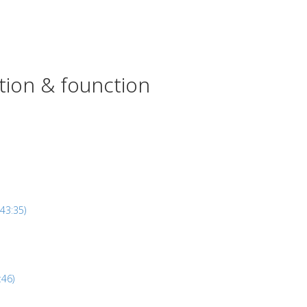
ation & founction
(143:35)
:46)