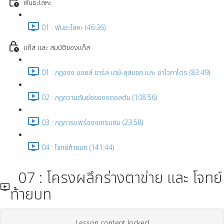
พันธะโลหะ
01 : พันธะโลหะ (46:36)
แก๊ส และ สมบัติของแก๊ส
01 : กฎของ บอยล์ ชาร์ล เกย์-ลุสแซก และ อาโวกาโดร (83:49)
02 : กฎความดันย่อยของดอลตัน (108:56)
03 : กฎการแพร่ของเกรแฮม (23:58)
04 : โจทย์ท้ายบท (141:44)
07 : โครงผลึกร่างตาข่าย และ โจทย์
ท้ายบท
Lesson content locked