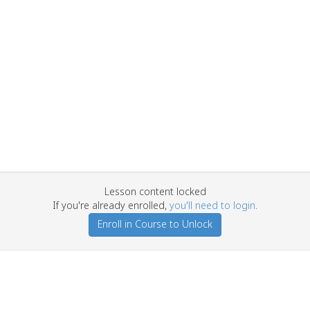
Lesson content locked
If you're already enrolled,
you'll need to login
.
Enroll in Course to Unlock