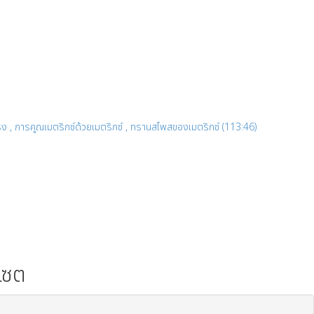
ริง , การคูณเมตริกซ์ด้วยเมตริกซ์ , ทรานสโพสของเมตริกซ์ (113:46)
บเซต